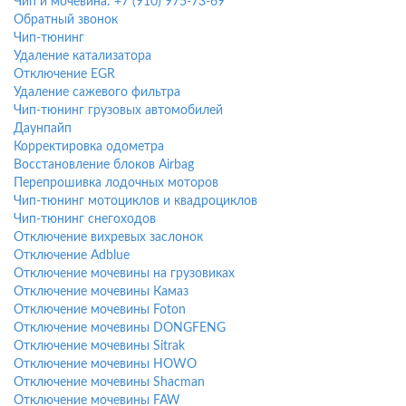
Чип и мочевина: +7 (910) 975-73-69
Обратный звонок
Чип-тюнинг
Удаление катализатора
Отключение EGR
Удаление сажевого фильтра
Чип-тюнинг грузовых автомобилей
Даунпайп
Корректировка одометра
Восстановление блоков Airbag
Перепрошивка лодочных моторов
Чип-тюнинг мотоциклов и квадроциклов
Чип-тюнинг снегоходов
Отключение вихревых заслонок
Отключение Adblue
Отключение мочевины на грузовиках
Отключение мочевины Камаз
Отключение мочевины Foton
Отключение мочевины DONGFENG
Отключение мочевины Sitrak
Отключение мочевины HOWO
Отключение мочевины Shacman
Отключение мочевины FAW