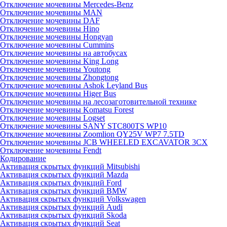
Отключение мочевины Mercedes-Benz
Отключение мочевины MAN
Отключение мочевины DAF
Отключение мочевины Hino
Отключение мочевины Hongyan
Отключение мочевины Cummins
Отключение мочевины на автобусах
Отключение мочевины King Long
Отключение мочевины Youtong
Отключение мочевины Zhongtong
Отключение мочевины Ashok Leyland Bus
Отключение мочевины Higer Bus
Отключение мочевины на лесозаготовительной технике
Отключение мочевины Komatsu Forest
Отключение мочевины Logset
Отключение мочевины SANY STC800TS WP10
Отключение мочевины Zoomlion QY25V WP7 7.5TD
Отключение мочевины JCB WHEELED EXCAVATOR 3CX
Отключение мочевины Fendt
Кодирование
Активация скрытых функций Mitsubishi
Активация скрытых функций Mazda
Активация скрытых функций Ford
Активация скрытых функций BMW
Активация скрытых функций Volkswagen
Активация скрытых функций Audi
Активация скрытых функций Skoda
Активация скрытых функций Seat