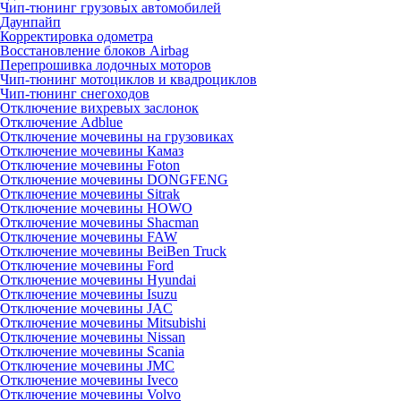
Чип-тюнинг грузовых автомобилей
Даунпайп
Корректировка одометра
Восстановление блоков Airbag
Перепрошивка лодочных моторов
Чип-тюнинг мотоциклов и квадроциклов
Чип-тюнинг снегоходов
Отключение вихревых заслонок
Отключение Adblue
Отключение мочевины на грузовиках
Отключение мочевины Камаз
Отключение мочевины Foton
Отключение мочевины DONGFENG
Отключение мочевины Sitrak
Отключение мочевины HOWO
Отключение мочевины Shacman
Отключение мочевины FAW
Отключение мочевины BeiBen Truck
Отключение мочевины Ford
Отключение мочевины Hyundai
Отключение мочевины Isuzu
Отключение мочевины JAC
Отключение мочевины Mitsubishi
Отключение мочевины Nissan
Отключение мочевины Scania
Отключение мочевины JMC
Отключение мочевины Iveco
Отключение мочевины Volvo