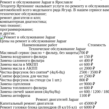
Ремонт и обслуживание Jaguar в Ярославле
Техцентр Яртюнинг оказывает услуги по ремонту и обслуживан
автомобилей всего модельного ряда Ягуар. В нашем сервисе ва
техническое обслуживание;
ремонт двигателя и кпп;
компьютерная диагностика;
чип-тюнинг;
программирование;
и другие.
Цены на ремонт и обслуживание Jaguar
Наименование работ
Стоимость
Техническое обслуживание Jaguar
Масляный сервис (масло + фильтр, без защиты)
700 ₽
Замена воздушного фильтра
от 150 ₽
Замена салонного фильтра
от 400 ₽
Замена масла в МКПП
от 600 ₽
Замена масла в АКПП
от 2000 ₽
Чистка форсунок без снятия* (4ц/6-8ц)
2500 / 3500 ₽
Снятие форсунок для чистки
от 2500 ₽
Чистка форсунок на стенде (за 1 шт.)
800 ₽
Замена сцепления
от 9000 ₽
Замена топливного фильтра
от 600 ₽
Замена свечей зажигания (4ц/6ц/8ц)
от 600 / 1200 / 18
Замена антифриза
1100 ₽
Ремонт двигателей Jaguar
Капитальный ремонт двигателя
от 45000 ₽
Ремонт головки блока цилиндров (8 кл/16 кл)
от 6000 ₽