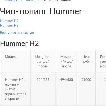
Главная
»
Чип-тюнинг
»
Чип-тюнинг Hummer
Чип-тюнинг Hummer
Hummer H2
Hummer H3
Вернуться на главную
Hummer H2
Модель
Мощность
Момент
Цена
Евр
л.с. до/
н/м до/
руб.
уве
после
после
мощ
Hummer H2
324/355
494/530
19000
1
6,0 чип +
снятие
ограничителя
скорости