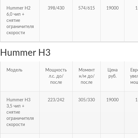
Hummer H2
398/430
574/615
19000
1
6,0 чип +
снятие
ограничителя
скорости
Hummer H3
Модель
Мощность
Момент
Цена
Евр
л.с. до/
н/м до/
руб.
уве
после
после
мощ
Hummer H3
223/242
305/330
19000
1
3,5 чип +
снятие
ограничителя
скорости