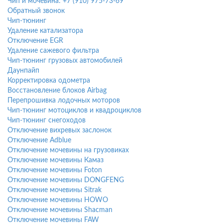
Чип и мочевина: +7 (910) 975-73-69
Обратный звонок
Чип-тюнинг
Удаление катализатора
Отключение EGR
Удаление сажевого фильтра
Чип-тюнинг грузовых автомобилей
Даунпайп
Корректировка одометра
Восстановление блоков Airbag
Перепрошивка лодочных моторов
Чип-тюнинг мотоциклов и квадроциклов
Чип-тюнинг снегоходов
Отключение вихревых заслонок
Отключение Adblue
Отключение мочевины на грузовиках
Отключение мочевины Камаз
Отключение мочевины Foton
Отключение мочевины DONGFENG
Отключение мочевины Sitrak
Отключение мочевины HOWO
Отключение мочевины Shacman
Отключение мочевины FAW